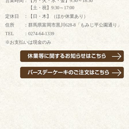
営業時間
：
【月・火・水・金】9:30～18:30
【土・祝】9:30～17:00
定休日
：
【日・木】（ほか休業あり）
住所
：
群馬県富岡市黒川628-8「もみじ平公園通り」
TEL
：
0274-64-1339
※お支払いは現金のみ